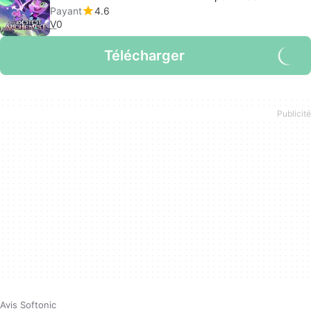
Payant
4.6
V
0
Télécharger
Avis Softonic