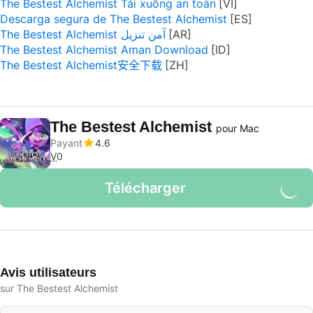
The Bestest Alchemist Tải xuống an toàn
Descarga segura de The Bestest Alchemist
The Bestest Alchemist آمن تنزيل
The Bestest Alchemist Aman Download
The Bestest Alchemist安全下载
The Bestest Alchemist
pour Mac
Payant
4.6
V
0
Télécharger
Avis utilisateurs
sur The Bestest Alchemist